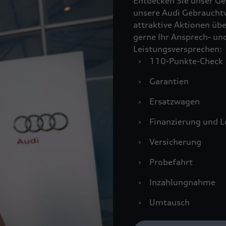
Entdecken Sie unser Ge
unsere Audi Gebraucht
attraktive Aktionen übe
gerne Ihr Ansprech- un
Leistungsversprechen:
›
110-Punkte-Check
›
Garantien
›
Ersatzwagen
›
Finanzierung und L
›
Versicherung
›
Probefahrt
›
Inzahlungnahme
›
Umtausch