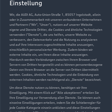
Einstellung
Autoverkauf
Servicepartner
Audi Gebrauchtwagen :plus
e-tron
Service R8
Wir, die AUDI AG, Auto-Union-Straße 1, 85057 Ingolstadt, allein
oder in Zusammenarbeit mit unseren verbundenen Unternehmen
und Partnern ("Wir", "Unser"), nutzen auf unserer Website
eigene und Dienste Dritter, die Cookies und ähnliche Technologien
verwenden ("Dienste"), die uns helfen, unsere Website zu
verbessern, den Datenverkehr und die Nutzung zu analysieren
und auf Ihre Interessen zugeschnittene Inhalte anzuzeigen,
einschließlich personalisierter Werbung. Zudem binden wir
externe Inhalte ein, um Ihnen diese Inhalte anzuzeigen.
Hierdurch werden Verbindungen zwischen Ihrem Browser und
Servern von Dritten hergestellt und es können personenbezogene
Daten von Ihrem Browser an die Server von Dritten übermittelt
werden. Cookies, ähnliche Technologien und die Einbindung von
externen Inhalten werden nachfolgend als „Dienste“ bezeichnet.
Um diese Dienste nutzen zu können, benötigen wir Ihre
Rommelsbacher Straße 69
Einwilligung. Mit einem Klick auf "Alle akzeptieren" erteilen Sie
72760 Reutlingen
Ihre Einwilligung zur Verwendung aller Dienste. Sie können auch
einzelne Einwilligungen erteilen, indem Sie die Schieberegler für
jede Cookie-Kategorie einzeln anklicken und diese Einstellungen
07121 33370