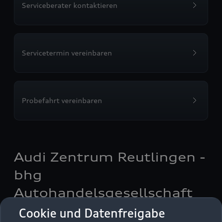
Serviceberater kontaktieren
Servicetermin vereinbaren
Probefahrt vereinbaren
Audi Zentrum Reutlingen -
bhg
Autohandelsgesellschaft
mbH
Cookie und Datenfreigabe