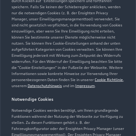
durch Klicken auf "Einstellungen speichern und fortfahren"
speichern. Falls Sie keinen der Schieberegler anklicken, werden
audi-reutlingen@bhg-mobile.de
nur die notwendigen Cookies (z. B. der Ensighten Privacy
Manager, unser Einwilligungsmanagementtool) verwendet. Sie
sind nicht gesetzlich verpflichtet, in die Verwendung von Cookies
Kontaktdaten herunterladen
einzuwilligen, aber wenn Sie Ihre Einwilligung nicht erteilen,
können Sie bestimmte unserer Dienste möglicherweise nicht
nutzen. Sie können Ihre Cookie-Einstellungen anhand der unten
aufgeführten Kategorien von Cookies verwalten. Sie können Ihre
Öffnungszeiten
Einwilligung jederzeit mit Wirkung zum Zeitpunkt des Widerrufs
widerrufen. Für den Widerruf der Einwilligung beachten Sie bitte
die "Cookie-Einstellungen" in der Fußzeile der Webseite. Weitere
Informationen sowie konkrete Hinweise zur Verwendung Ihrer
Service
personenbezogenen Daten finden Sie in unserer
Cookie Richtlinie
,
Geschlossen
,
öffnet am
Samstag 08:30
unserem
Datenschutzhinweis
und im
Impressum
.
Notwendige Cookies
Verkauf
Geschlossen
,
öffnet am
Samstag 08:30
Notwendige Cookies werden benötigt, um Ihnen grundlegende
Funktionen während der Nutzung der Webseite zur Verfügung zu
stellen. Zu diesen Funktionen gehört z. B. der
Fahrzeugkonfigurator oder der Ensighten Privacy Manager (unser
Einwilligungsmanagementtool). Der Ensighten Privacy Manager