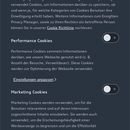
Zurück nach oben
verwendet Cookies, um Informationen darüber zu speichern, ob
und wenn ja, für welche Kategorien von Cookies Benutzer ihre
Einwilligung erteilt haben. Weitere Informationen zum Ensighten
Modelle
Privacy Manager, sowie zu Ihren Rechten als betroffene Person
können Sie in unserer
Cookie Richtlinie
nachlesen.
Kaufen & leasen
Alle Modelle
Performance Cookies
Modelle vergleichen
Service & Zubehör
Performance Cookies sammeln Informationen
Neuwagensuche
darüber, wie unsere Webseite genutzt wird (z. B.
Elektromodelle
Anzahl der Besuche, Verweildauer). Diese Cookies
Gebrauchtwagensuche
Support
werden zur Optimierung der Webseite verwendet.
Saisonale Angebote
Plug-in-Hybride
Gebrauchtwagen
Einstellungen anpassen
Audi Services
Über Audi
Kundenservice
Finanzierung
Marketing Cookies
Garantie
Händlersuche
Aktionen & Angebote
Unternehmen
Marketing Cookies werden verwendet, um für die
Audi digital services
Benutzer relevantere und auf deren Interessen
Audi Code
Geschäftskunden
Karriere
zugeschnittene Inhalte anzubieten. Sie werden auch
myAudi
verwendet, um die Erscheinungshäufigkeit einer
Häufige Fragen (FAQ)
Investor Relations
Werbeanzeige zu begrenzen und um die Effektivität