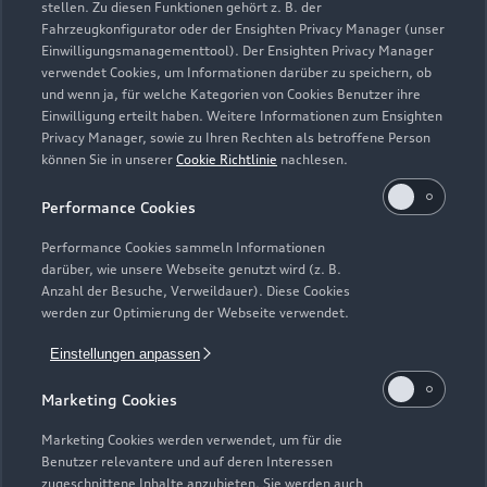
stellen. Zu diesen Funktionen gehört z. B. der
Fahrzeugkonfigurator oder der Ensighten Privacy Manager (unser
Einwilligungsmanagementtool). Der Ensighten Privacy Manager
Zurück nach oben
verwendet Cookies, um Informationen darüber zu speichern, ob
und wenn ja, für welche Kategorien von Cookies Benutzer ihre
Einwilligung erteilt haben. Weitere Informationen zum Ensighten
Modelle
Privacy Manager, sowie zu Ihren Rechten als betroffene Person
können Sie in unserer
Cookie Richtlinie
nachlesen.
Kaufen & leasen
Alle Modelle
Performance Cookies
Modelle vergleichen
Service & Zubehör
Performance Cookies sammeln Informationen
Neuwagensuche
darüber, wie unsere Webseite genutzt wird (z. B.
Elektromodelle
Anzahl der Besuche, Verweildauer). Diese Cookies
Gebrauchtwagensuche
Support
werden zur Optimierung der Webseite verwendet.
Saisonale Angebote
Plug-in-Hybride
Gebrauchtwagen
Einstellungen anpassen
Audi Services
Über Audi
Kundenservice
Finanzierung
Marketing Cookies
Garantie
Händlersuche
Aktionen & Angebote
Unternehmen
Marketing Cookies werden verwendet, um für die
Audi digital services
Benutzer relevantere und auf deren Interessen
Audi Code
Geschäftskunden
Karriere
zugeschnittene Inhalte anzubieten. Sie werden auch